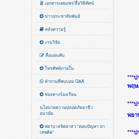
เอกสารเผยแพร่/สื่อวิดิทัศน์
ข่าวประชาสัมพันธ์
คลังความรู้
งานวิจัย
สื่อแผ่นพับ
โทรศัพท์ภายใน
***ป
คำถามที่พบบ่อย Q&A
พฤษ
ช่องทางร้องเรียน
***ป
นโยบายความปลอดภัยอาชีว
อนามัย
พยาบ
พยาบาลจิตอาสา “ตอบปัญหา ยา
***ป
เสพติด”