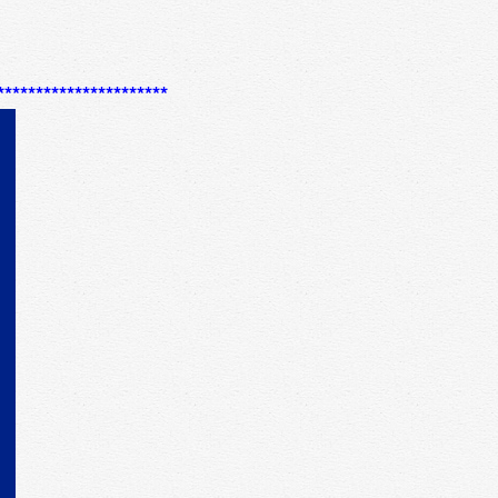
**********************