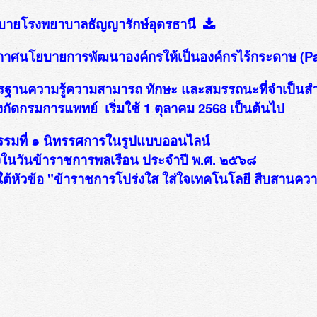
บายโรงพยาบาลธัญญารักษ์อุดรธานี
าศนโยบายการพัฒนาองค์กรให้เป็นองค์กรไร้กระดาษ (Pap
ฐานความรู้ความสามารถ ทักษะ และสมรรถนะที่จำเป็นส
งกัดกรมการแพทย์ เริ่มใช้ 1 ตุลาคม 2568 เป็นต้นไป
รรมที่ ๑ นิทรรศการในรูปแบบออนไลน์
องในวันข้าราชการพลเรือน ประจำปี พ.ศ. ๒๕๖๘
ต้หัวข้อ "ข้าราชการโปร่งใส ใส่ใจเทคโนโลยี สืบสานความด