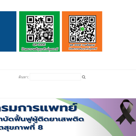
ดูบอล
ค้นหา: