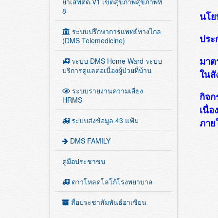
ยาเสพติด.V1 เขตสุขภาพสุขภาพที่
8
นโย
ระบบปรึกษาการแพทย์ทางไกล
ประก
(DMS Telemedicine)
มาตร
ระบบ DMS Home Ward ระบบ
บริการดูแลต่อเนื่องผู้ป่วยที่บ้าน
ในสั
ระบบรายงานความเสี่ยง
กิจก
HRMS
เนื่
ระบบส่งข้อมูล 43 แฟ้ม
ภายใ
DMS FAMILY
คู่มือประชาชน
ดาวโหลดโลโก้โรงพยาบาล
สื่อประชาสัมพันธ์อาเซียน