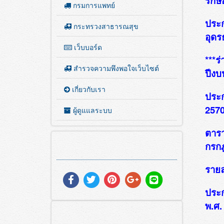
รักษ
กรมการแพทย์
ประก
กระทรวงสาธารณสุข
อุดร
เว็บบอร์ด
***ร
สำรวจความพึงพอใจเว็บไซต์
ปีงบ
เกี่ยวกับเรา
ประก
2570
ผู้ดูแแลระบบ
ตารา
กรก
รายล
ประ
พ.ศ.