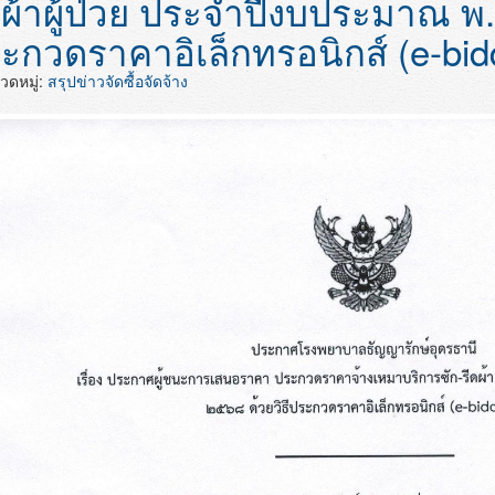
ะกาศผู้ชนะการเสนอราคา ประก
ดผ้าผู้ป่วย ประจำปีงบประมาณ พ.ศ
ะกวดราคาอิเล็กทรอนิกส์ (e-bid
ดหมู่:
สรุปข่าวจัดซื้อจัดจ้าง