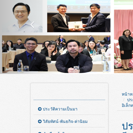
หน้าห
ปร
อิเล็ก
ประวัติความเป็นมา
วิสัยทัศน์-พันธกิจ-ค่านิยม