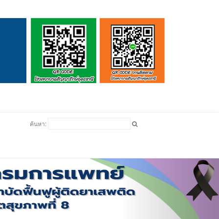
ดูบอล
ค้นหา: