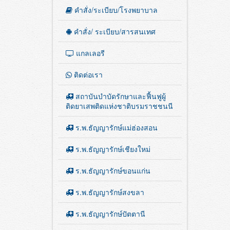
เสพติด”
คำสั่ง/ระเบียบ/โรงพยาบาล
คำสั่ง/ ระเบียบ/สารสนเทศ
แกลเลอรี
ติดต่อเรา
สถาบันบำบัดรักษาและฟื้นฟูผู้
ติดยาเสพติดแห่งชาติบรมราชชนนี
ร.พ.ธัญญารักษ์แม่ฮ่องสอน
ร.พ.ธัญญารักษ์เชียงใหม่
ร.พ.ธัญญารักษ์ขอนแก่น
ร.พ.ธัญญารักษ์สงขลา
ร.พ.ธัญญารักษ์ปัตตานี