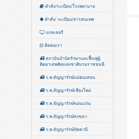
เสพติด”
คำสั่ง/ระเบียบ/โรงพยาบาล
คำสั่ง/ ระเบียบ/สารสนเทศ
แกลเลอรี
ติดต่อเรา
สถาบันบำบัดรักษาและฟื้นฟูผู้
ติดยาเสพติดแห่งชาติบรมราชชนนี
ร.พ.ธัญญารักษ์แม่ฮ่องสอน
ร.พ.ธัญญารักษ์เชียงใหม่
ร.พ.ธัญญารักษ์ขอนแก่น
ร.พ.ธัญญารักษ์สงขลา
ร.พ.ธัญญารักษ์ปัตตานี