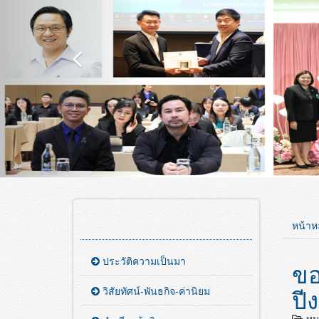
หน้าห
ประวัติความเป็นมา
ขอ
ปี
วิสัยทัศน์-พันธกิจ-ค่านิยม