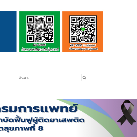
ดูบอล
ค้นหา: