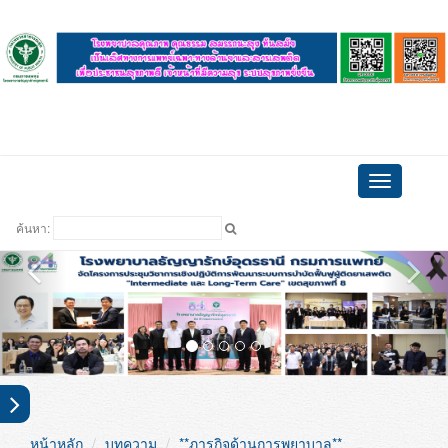
ดูบอล
Toggle
navigation
ค้นหา:
หน้าหลัก
บทความ
**ภารกิจด้านการพยาบาล**