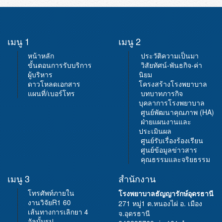
เมนู 1
เมนู 2
หน้าหลัก
ประวัติความเป็นมา
ขั้นตอนการรับบริการ
วิสัยทัศน์-พันธกิจ-ค่า
ผู้บริหาร
นิยม
ดาวโหลดเอกสาร
โครงสร้างโรงพยาบาล
แผนที่/เบอร์โทร
บทบาทภารกิจ
บุคลาการโรงพยาบาล
ศูนย์พัฒนาคุณภาพ (HA)
ฝ่ายแผนงานและ
ประเมินผล
ศูนย์รับเรื่องร้องเรียน
ศูนย์ข้อมูลข่าวสาร
คุณธรรมและจริยธรรม
เมนู 3
สำนักงาน
โทรศัพท์ภายใน
โรงพยาบาลธัญญารักษ์อุดรธานี
งานวิจัยR1 60
271 หมู่1 ต.หนองไผ่ อ. เมือง
เส้นทางการเลิกยา 4
จ.อุดรธานี
อัลบั้มรูป