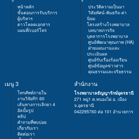
เมนู 1
เมนู 2
หน้าหลัก
ประวัติความเป็นมา
ขั้นตอนการรับบริการ
วิสัยทัศน์-พันธกิจ-ค่า
ผู้บริหาร
นิยม
ดาวโหลดเอกสาร
โครงสร้างโรงพยาบาล
แผนที่/เบอร์โทร
บทบาทภารกิจ
บุคลาการโรงพยาบาล
ศูนย์พัฒนาคุณภาพ (HA)
ฝ่ายแผนงานและ
ประเมินผล
ศูนย์รับเรื่องร้องเรียน
ศูนย์ข้อมูลข่าวสาร
คุณธรรมและจริยธรรม
เมนู 3
สำนักงาน
โทรศัพท์ภายใน
โรงพยาบาลธัญญารักษ์อุดรธานี
งานวิจัยR1 60
271 หมู่1 ต.หนองไผ่ อ. เมือง
เส้นทางการเลิกยา 4
จ.อุดรธานี
อัลบั้มรูป
042295760 ต่อ 101 อำนวยการ
คลิป
คำถามที่พบบ่อย
เกี่ยวกับเรา
ติดต่อเรา